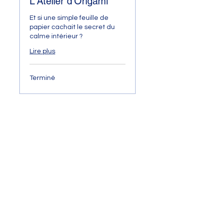
L'Atelier d'Origami
Et si une simple feuille de
papier cachait le secret du
calme intérieur ?
Lire plus
Terminé
Nous contacter
Esprits Curieux,
Cœurs Sereins
L'Art des Possibles