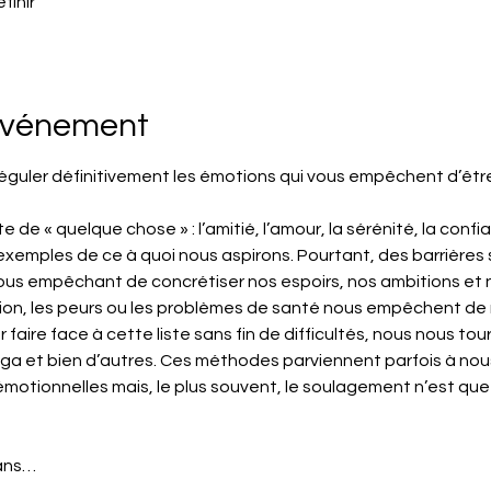
finir
'événement
réguler définitivement les émotions qui vous empêchent d’ê
 « quelque chose » : l’amitié, l’amour, la sérénité, la confianc
exemples de ce à quoi nous aspirons. Pourtant, des barrières
ous empêchant de concrétiser nos espoirs, nos ambitions et no
ration, les peurs ou les problèmes de santé nous empêchent de 
r faire face à cette liste sans fin de difficultés, nous nous tou
ga et bien d’autres. Ces méthodes parviennent parfois à nou
motionnelles mais, le plus souvent, le soulagement n’est que 
ans…