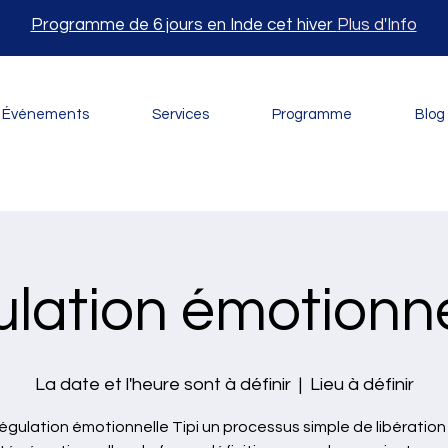
Programme de 6 jours en Inde cet hiver
Plus d'Info
Événements
Services
Programme
Blog
lation émotionne
La date et l'heure sont à définir
  |  
Lieu à définir
régulation émotionnelle Tipi un processus simple de libération