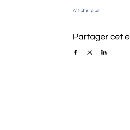
Afficher plus
Partager cet 
Esprits Curieux,
Cœurs Sereins
L'Art des Possibles